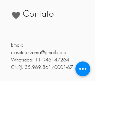
Contato
Email:
closetdazzama@gmail.com
Whatsapp:
11 946147264
CNPJ:
35.969.861
/0001-67
Nossa Loja
R. Manoel García Munhoz,
619
Vale dos Eucaliptos
Guararema - SP